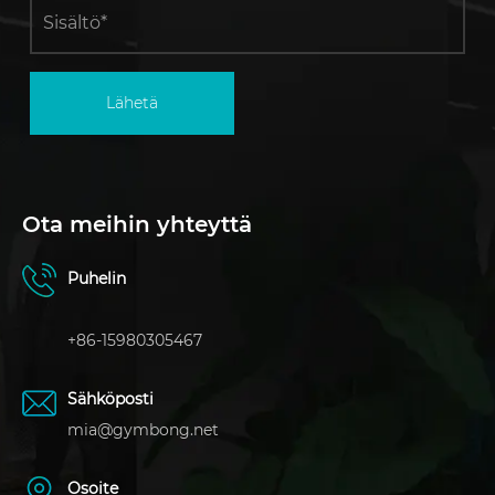
Lähetä
Ota meihin yhteyttä
Puhelin
+86-15980305467
Sähköposti
mia@gymbong.net
Osoite