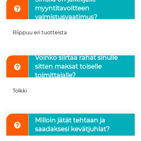
myyntitavoitteen
valmistusvaatimus?
Riippuu eri tuotteista
Voinko siirtää rahat sinulle
sitten maksat toiselle
toimittajalle?
Tölkki
Milloin jätät tehtaan ja
saadaksesi kevätjuhlat?