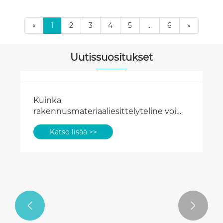
«
1
2
3
4
5
...
6
»
Uutissuositukset

