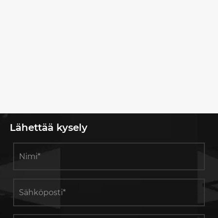
Kuinka
rakennusmateriaaliesittelyteline voi
muuttaa esittelyhuoneesi?
Katso lisää >>
Lähettää kysely