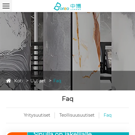
Koti
Uutiset
Faq
Faq
Yritysuutiset
Teollisuusuutiset
Faq
Sinulla on jakelijalle