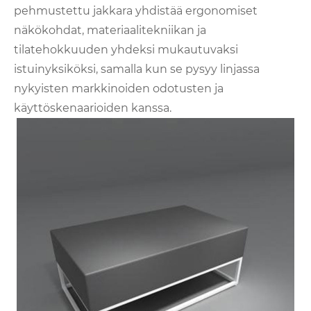
pehmustettu jakkara yhdistää ergonomiset
näkökohdat, materiaalitekniikan ja
tilatehokkuuden yhdeksi mukautuvaksi
istuinyksiköksi, samalla kun se pysyy linjassa
nykyisten markkinoiden odotusten ja
käyttöskenaarioiden kanssa.