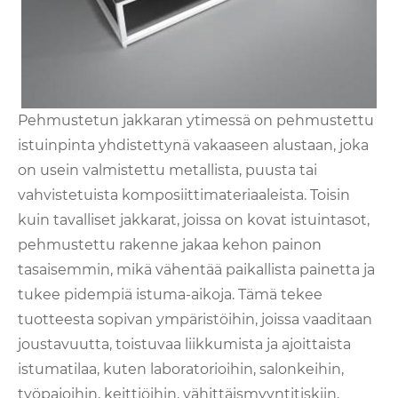
Pehmustetun jakkaran ytimessä on pehmustettu
istuinpinta yhdistettynä vakaaseen alustaan, joka
on usein valmistettu metallista, puusta tai
vahvistetuista komposiittimateriaaleista. Toisin
kuin tavalliset jakkarat, joissa on kovat istuintasot,
pehmustettu rakenne jakaa kehon painon
tasaisemmin, mikä vähentää paikallista painetta ja
tukee pidempiä istuma-aikoja. Tämä tekee
tuotteesta sopivan ympäristöihin, joissa vaaditaan
joustavuutta, toistuvaa liikkumista ja ajoittaista
istumatilaa, kuten laboratorioihin, salonkeihin,
työpajoihin, keittiöihin, vähittäismyyntitiskiin,