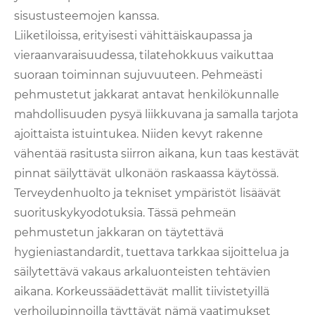
sisustusteemojen kanssa.
Liiketiloissa, erityisesti vähittäiskaupassa ja
vieraanvaraisuudessa, tilatehokkuus vaikuttaa
suoraan toiminnan sujuvuuteen. Pehmeästi
pehmustetut jakkarat antavat henkilökunnalle
mahdollisuuden pysyä liikkuvana ja samalla tarjota
ajoittaista istuintukea. Niiden kevyt rakenne
vähentää rasitusta siirron aikana, kun taas kestävät
pinnat säilyttävät ulkonäön raskaassa käytössä.
Terveydenhuolto ja tekniset ympäristöt lisäävät
suorituskykyodotuksia. Tässä pehmeän
pehmustetun jakkaran on täytettävä
hygieniastandardit, tuettava tarkkaa sijoittelua ja
säilytettävä vakaus arkaluonteisten tehtävien
aikana. Korkeussäädettävät mallit tiivistetyillä
verhoilupinnoilla täyttävät nämä vaatimukset