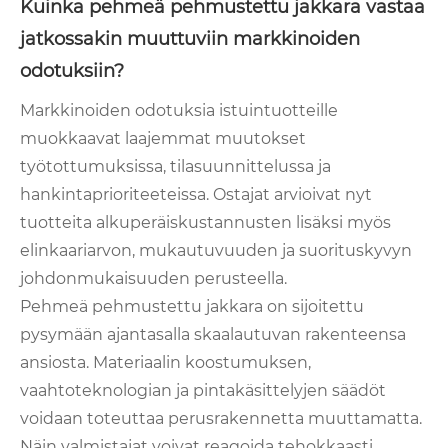
Kuinka pehmeä pehmustettu jakkara vastaa
jatkossakin muuttuviin markkinoiden
odotuksiin?
Markkinoiden odotuksia istuintuotteille
muokkaavat laajemmat muutokset
työtottumuksissa, tilasuunnittelussa ja
hankintaprioriteeteissa. Ostajat arvioivat nyt
tuotteita alkuperäiskustannusten lisäksi myös
elinkaariarvon, mukautuvuuden ja suorituskyvyn
johdonmukaisuuden perusteella.
Pehmeä pehmustettu jakkara on sijoitettu
pysymään ajantasalla skaalautuvan rakenteensa
ansiosta. Materiaalin koostumuksen,
vaahtoteknologian ja pintakäsittelyjen säädöt
voidaan toteuttaa perusrakennetta muuttamatta.
Näin valmistajat voivat reagoida tehokkaasti