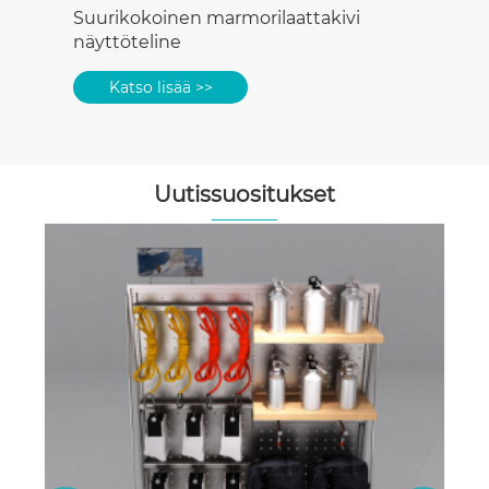
Uutissuositukset
Miten pehmeä pehmustettu jakkara
vaikuttaa päivittäisiin istuinvalintoihin
töissä, kotona ja liiketiloissa?
Katso lisää >>