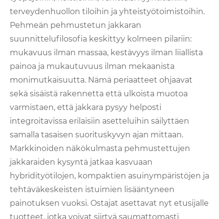
terveydenhuollon tiloihin ja yhteistyötoimistoihin.
Pehmeän pehmustetun jakkaran
suunnittelufilosofia keskittyy kolmeen pilariin:
mukavuus ilman massaa, kestävyys ilman liiallista
painoa ja mukautuvuus ilman mekaanista
monimutkaisuutta. Nämä periaatteet ohjaavat
sekä sisäistä rakennetta että ulkoista muotoa
varmistaen, että jakkara pysyy helposti
integroitavissa erilaisiin asetteluihin säilyttäen
samalla tasaisen suorituskyvyn ajan mittaan.
Markkinoiden näkökulmasta pehmustettujen
jakkaraiden kysyntä jatkaa kasvuaan
hybridityötilojen, kompaktien asuinympäristöjen ja
tehtäväkeskeisten istuimien lisääntyneen
painotuksen vuoksi. Ostajat asettavat nyt etusijalle
tuotteet, jotka voivat siirtyä saumattomasti