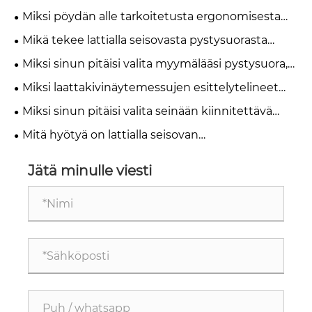
Miksi pöydän alle tarkoitetusta ergonomisesta
jakkarasta tulee välttämätön nykyaikaisen
Mikä tekee lattialla seisovasta pystysuorasta
toimistomukavuuden kannalta?
esittelytelineestä tehokkaimman ratkaisun
Miksi sinun pitäisi valita myymälääsi pystysuora,
nykyaikaisiin vähittäiskauppa- ja näyttelytiloihin
keraaminen näyttöhylly
Miksi laattakivinäytemessujen esittelytelineet
ovat välttämättömiä nykyaikaisissa
Miksi sinun pitäisi valita seinään kiinnitettävä
näyttelytiloissa?
laattateline messuille parantaaksesi osastoasi
Mitä hyötyä on lattialla seisovan
kivinäytetelineen käyttämisestä yrityksellesi?
Jätä minulle viesti