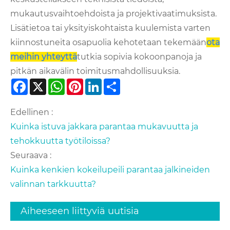
mukautusvaihtoehdoista ja projektivaatimuksista.
Lisätietoa tai yksityiskohtaista kuulemista varten
kiinnostuneita osapuolia kehotetaan tekemään
ota
meihin yhteyttä
tutkia sopivia kokoonpanoja ja
pitkän aikavälin toimitusmahdollisuuksia.
Facebook
X
WhatsApp
Pinterest
LinkedIn
Share
Edellinen :
Kuinka istuva jakkara parantaa mukavuutta ja
tehokkuutta työtiloissa?
Seuraava :
Kuinka kenkien kokeilupeili parantaa jalkineiden
valinnan tarkkuutta?
Aiheeseen liittyviä uutisia