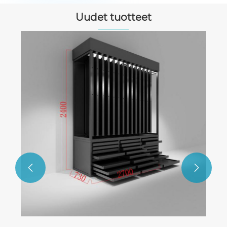
Uudet tuotteet
ergonominen jakkara pöydän alle
Katso lisää >>

