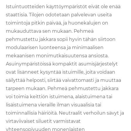
Istuintuotteiden käyttöympäristöt eivät ole enää
staattisia. Tilojen odotetaan palvelevan useita
toimintoja pitkin päivää, ja huonekalujen on
mukauduttava sen mukaan. Pehmeä
pehmustettu jakkara sopii hyvin tähän siirtoon
modulaarisen luonteensa ja minimaalisen
mekaanisen monimutkaisuutensa ansiosta.
Asuinympäristöissä kompaktit asumisjärjestelyt
ovat lisänneet kysyntää istuimille, joita voidaan
säilyttää helposti, siirtää vaivattomasti ja muuttaa
tarpeen mukaan. Pehmeä pehmustettu jakkara
voi toimia keittiön istuimena, alaistuimena tai
lisäistuimena vieraille ilman visuaalisia tai
toiminnallisia häiriöitä. Neutraalit verhoilun sävyt ja
virtaviivaiset siluetit varmistavat
yhteensopivuuden monenlaisten