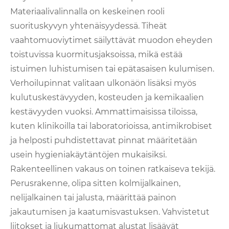
Materiaalivalinnalla on keskeinen rooli
suorituskyvyn yhtenäisyydessä. Tiheät
vaahtomuoviytimet säilyttävät muodon eheyden
toistuvissa kuormitusjaksoissa, mikä estää
istuimen luhistumisen tai epätasaisen kulumisen.
Verhoilupinnat valitaan ulkonäön lisäksi myös
kulutuskestävyyden, kosteuden ja kemikaalien
kestävyyden vuoksi. Ammattimaisissa tiloissa,
kuten klinikoilla tai laboratorioissa, antimikrobiset
ja helposti puhdistettavat pinnat määritetään
usein hygieniakäytäntöjen mukaisiksi.
Rakenteellinen vakaus on toinen ratkaiseva tekijä.
Perusrakenne, olipa sitten kolmijalkainen,
nelijalkainen tai jalusta, määrittää painon
jakautumisen ja kaatumisvastuksen. Vahvistetut
liitokset ja liukumattomat alustat lisäävät