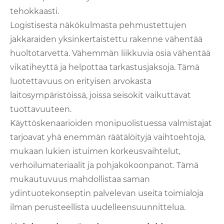
tehokkaasti.
Logistisesta näkökulmasta pehmustettujen
jakkaraiden yksinkertaistettu rakenne vähentää
huoltotarvetta. Vähemmän liikkuvia osia vähentää
vikatiheyttä ja helpottaa tarkastusjaksoja. Tämä
luotettavuus on erityisen arvokasta
laitosympäristöissä, joissa seisokit vaikuttavat
tuottavuuteen.
Käyttöskenaarioiden monipuolistuessa valmistajat
tarjoavat yhä enemmän räätälöityjä vaihtoehtoja,
mukaan lukien istuimen korkeusvaihtelut,
verhoilumateriaalit ja pohjakokoonpanot. Tämä
mukautuvuus mahdollistaa saman
ydintuotekonseptin palvelevan useita toimialoja
ilman perusteellista uudelleensuunnittelua.