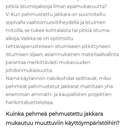
pitkiä istumisjaksoja ilman epämukavuutta?
V: Kun pehmustettu jakkara on suunniteltu
sopivalla vaahtomuovitiheydellä ja istuimen
mitoilla, se tukee kohtalaista tai pitkiä istuma-
aikoja. Vaikka se on optimoitu
tehtäväperusteiseen istumiseen pitkittyneen
istumisen sijaan, asianmukainen materiaalivalinta
parantaa merkittävästi mukavuuden
johdonmukaisuutta.
Nämä käytännön näkökohdat selittävät, miksi
pehmeät pehmustetut jakkarat mainitaan yhä
enemmän ammatti- ja kaupallisten projektien
hankintaluetteloissa.
Kuinka pehmeä pehmustettu jakkara
mukautuu muuttuviin käyttöympäristöihin?