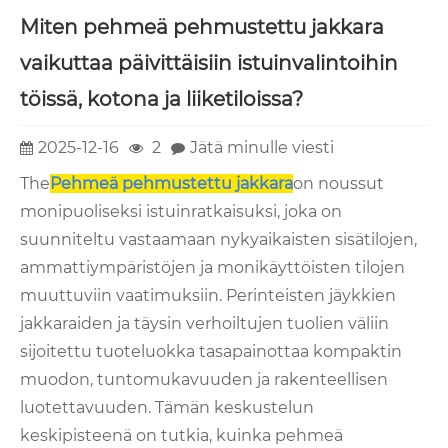
Miten pehmeä pehmustettu jakkara
vaikuttaa päivittäisiin istuinvalintoihin
töissä, kotona ja liiketiloissa?
2025-12-16
2
Jätä minulle viesti
The
Pehmeä pehmustettu jakkara
on noussut
monipuoliseksi istuinratkaisuksi, joka on
suunniteltu vastaamaan nykyaikaisten sisätilojen,
ammattiympäristöjen ja monikäyttöisten tilojen
muuttuviin vaatimuksiin. Perinteisten jäykkien
jakkaraiden ja täysin verhoiltujen tuolien väliin
sijoitettu tuoteluokka tasapainottaa kompaktin
muodon, tuntomukavuuden ja rakenteellisen
luotettavuuden. Tämän keskustelun
keskipisteenä on tutkia, kuinka pehmeä