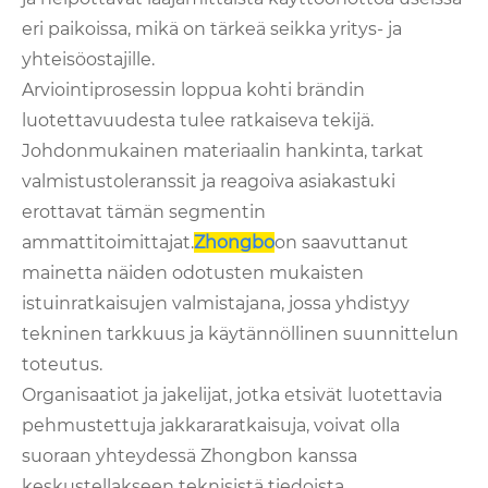
eri paikoissa, mikä on tärkeä seikka yritys- ja
yhteisöostajille.
Arviointiprosessin loppua kohti brändin
luotettavuudesta tulee ratkaiseva tekijä.
Johdonmukainen materiaalin hankinta, tarkat
valmistustoleranssit ja reagoiva asiakastuki
erottavat tämän segmentin
ammattitoimittajat.
Zhongbo
on saavuttanut
mainetta näiden odotusten mukaisten
istuinratkaisujen valmistajana, jossa yhdistyy
tekninen tarkkuus ja käytännöllinen suunnittelun
toteutus.
Organisaatiot ja jakelijat, jotka etsivät luotettavia
pehmustettuja jakkararatkaisuja, voivat olla
suoraan yhteydessä Zhongbon kanssa
keskustellakseen teknisistä tiedoista,