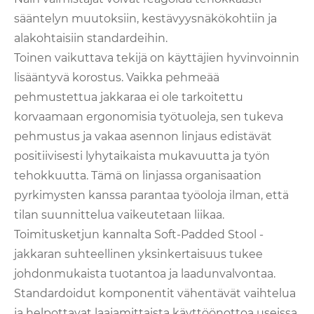
sääntelyn muutoksiin, kestävyysnäkökohtiin ja
alakohtaisiin standardeihin.
Toinen vaikuttava tekijä on käyttäjien hyvinvoinnin
lisääntyvä korostus. Vaikka pehmeää
pehmustettua jakkaraa ei ole tarkoitettu
korvaamaan ergonomisia työtuoleja, sen tukeva
pehmustus ja vakaa asennon linjaus edistävät
positiivisesti lyhytaikaista mukavuutta ja työn
tehokkuutta. Tämä on linjassa organisaation
pyrkimysten kanssa parantaa työoloja ilman, että
tilan suunnittelua vaikeutetaan liikaa.
Toimitusketjun kannalta Soft-Padded Stool -
jakkaran suhteellinen yksinkertaisuus tukee
johdonmukaista tuotantoa ja laadunvalvontaa.
Standardoidut komponentit vähentävät vaihtelua
ja helpottavat laajamittaista käyttöönottoa useissa