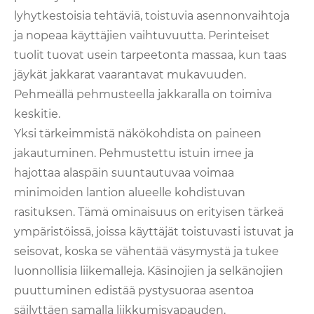
lyhytkestoisia tehtäviä, toistuvia asennonvaihtoja
ja nopeaa käyttäjien vaihtuvuutta. Perinteiset
tuolit tuovat usein tarpeetonta massaa, kun taas
jäykät jakkarat vaarantavat mukavuuden.
Pehmeällä pehmusteella jakkaralla on toimiva
keskitie.
Yksi tärkeimmistä näkökohdista on paineen
jakautuminen. Pehmustettu istuin imee ja
hajottaa alaspäin suuntautuvaa voimaa
minimoiden lantion alueelle kohdistuvan
rasituksen. Tämä ominaisuus on erityisen tärkeä
ympäristöissä, joissa käyttäjät toistuvasti istuvat ja
seisovat, koska se vähentää väsymystä ja tukee
luonnollisia liikemalleja. Käsinojien ja selkänojien
puuttuminen edistää pystysuoraa asentoa
säilyttäen samalla liikkumisvapauden.