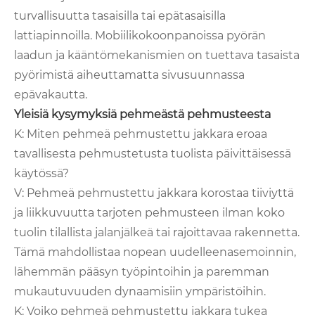
turvallisuutta tasaisilla tai epätasaisilla
lattiapinnoilla. Mobiilikokoonpanoissa pyörän
laadun ja kääntömekanismien on tuettava tasaista
pyörimistä aiheuttamatta sivusuunnassa
epävakautta.
Yleisiä kysymyksiä pehmeästä pehmusteesta
K: Miten pehmeä pehmustettu jakkara eroaa
tavallisesta pehmustetusta tuolista päivittäisessä
käytössä?
V: Pehmeä pehmustettu jakkara korostaa tiiviyttä
ja liikkuvuutta tarjoten pehmusteen ilman koko
tuolin tilallista jalanjälkeä tai rajoittavaa rakennetta.
Tämä mahdollistaa nopean uudelleenasemoinnin,
lähemmän pääsyn työpintoihin ja paremman
mukautuvuuden dynaamisiin ympäristöihin.
K: Voiko pehmeä pehmustettu jakkara tukea