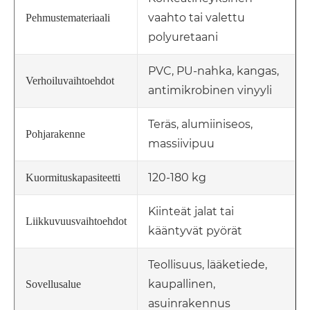
vaahto tai valettu
Pehmustemateriaali
polyuretaani
PVC, PU-nahka, kangas,
Verhoiluvaihtoehdot
antimikrobinen vinyyli
Teräs, alumiiniseos,
Pohjarakenne
massiivipuu
120-180 kg
Kuormituskapasiteetti
Kiinteät jalat tai
Liikkuvuusvaihtoehdot
kääntyvät pyörät
Teollisuus, lääketiede,
kaupallinen,
Sovellusalue
asuinrakennus